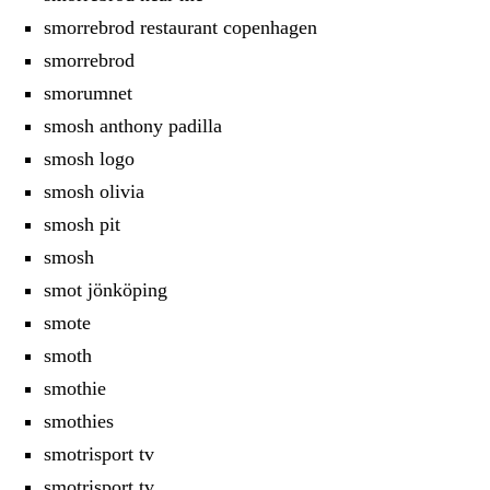
smorrebrod restaurant copenhagen
smorrebrod
smorumnet
smosh anthony padilla
smosh logo
smosh olivia
smosh pit
smosh
smot jönköping
smote
smoth
smothie
smothies
smotrisport tv
smotrisport.tv