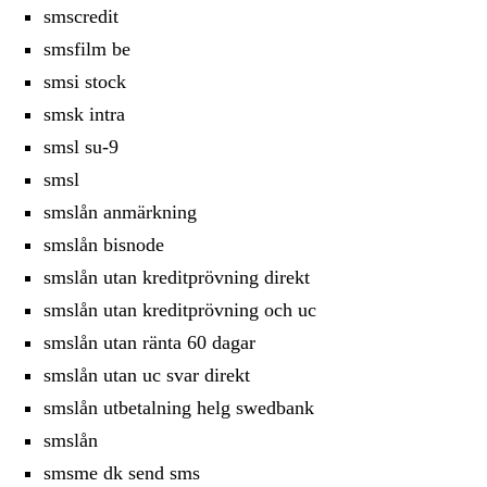
smscredit
smsfilm be
smsi stock
smsk intra
smsl su-9
smsl
smslån anmärkning
smslån bisnode
smslån utan kreditprövning direkt
smslån utan kreditprövning och uc
smslån utan ränta 60 dagar
smslån utan uc svar direkt
smslån utbetalning helg swedbank
smslån
smsme dk send sms