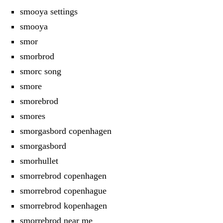
smooya settings
smooya
smor
smorbrod
smorc song
smore
smorebrod
smores
smorgasbord copenhagen
smorgasbord
smorhullet
smorrebrod copenhagen
smorrebrod copenhague
smorrebrod kopenhagen
smorrebrod near me