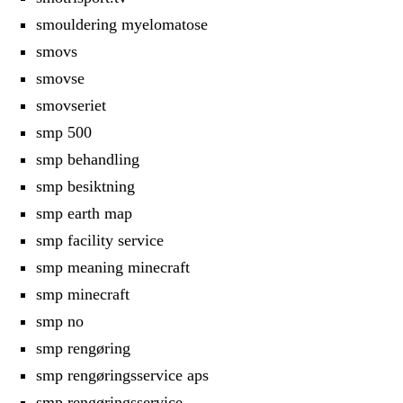
smouldering myelomatose
smovs
smovse
smovseriet
smp 500
smp behandling
smp besiktning
smp earth map
smp facility service
smp meaning minecraft
smp minecraft
smp no
smp rengøring
smp rengøringsservice aps
smp rengøringsservice