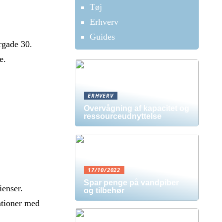
Tøj
Erhverv
Guides
rgade 30.
e.
ERHVERV
Overvågning af kapacitet og
ressourceudnyttelse
17/10/2022
Spar penge på vandpiber
ienser.
og tilbehør
ationer med