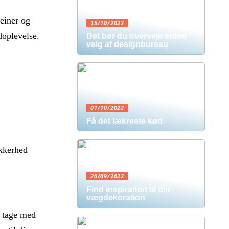
teiner og
15/10/2022
doplevelse.
Det bør du overveje inden
valg af designbureau
01/10/2022
Få det lækreste kød
ikkerhed
20/09/2022
Find inspiration til din
vægdekoration
t tage med