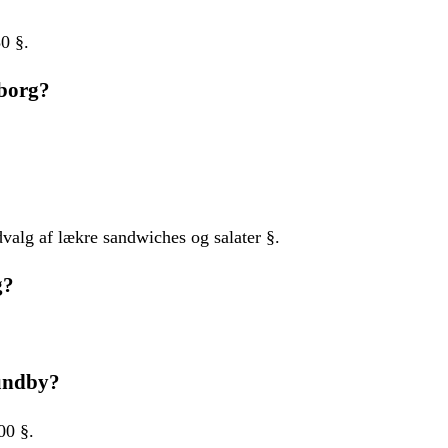
0 §.
lborg?
.
alg af lækre sandwiches og salater §.
g?
sundby?
00 §.