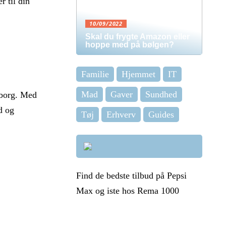
r til din
10/09/2022
Skal du frygte Amazon eller
hoppe med på bølgen?
Familie
Hjemmet
IT
Mad
Gaver
Sundhed
lborg. Med
d og
Tøj
Erhverv
Guides
Find de bedste tilbud på Pepsi
Max og iste hos Rema 1000