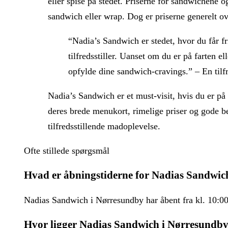
eller spise på stedet. Priserne for sandwichene o
sandwich eller wrap. Dog er priserne generelt 
“Nadia’s Sandwich er stedet, hvor du får 
tilfredsstiller. Uanset om du er på farten e
opfylde dine sandwich-cravings.” – En tilf
Nadia’s Sandwich er et must-visit, hvis du er 
deres brede menukort, rimelige priser og gode b
tilfredsstillende madoplevelse.
Ofte stillede spørgsmål
Hvad er åbningstiderne for Nadias Sandwic
Nadias Sandwich i Nørresundby har åbent fra kl. 10:00 
Hvor ligger Nadias Sandwich i Nørresundb