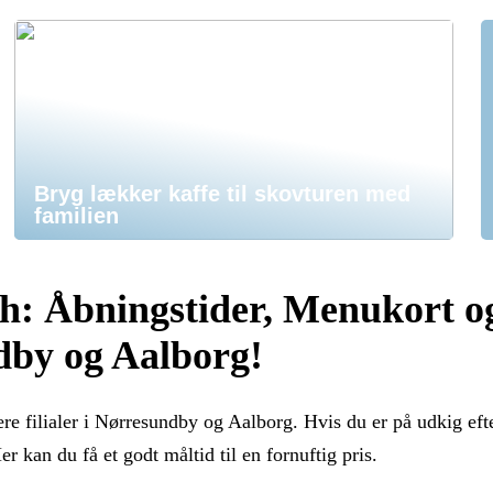
Bryg lækker kaffe til skovturen med
familien
ch: Åbningstider, Menukort o
dby og Aalborg!
e filialer i Nørresundby og Aalborg. Hvis du er på udkig eft
 kan du få et godt måltid til en fornuftig pris.