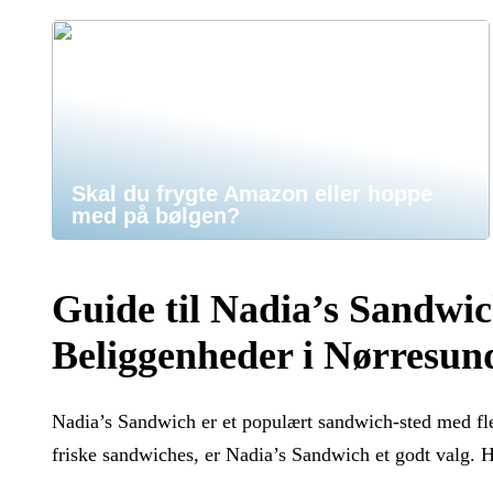
Skal du frygte Amazon eller hoppe
med på bølgen?
Guide til Nadia’s Sandwi
Beliggenheder i Nørresun
Nadia’s Sandwich er et populært sandwich-sted med fler
friske sandwiches, er Nadia’s Sandwich et godt valg. Her