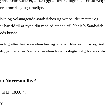
g wrapsene varierer, afhængigt af hvilke ingredienser du vælge
overkommelige og rimelige.
friske og velsmagende sandwiches og wraps, der mætter og
ller har tid til at nyde din mad på stedet, vil Nadia’s Sandwich
reds kunde
på udkig efter lækre sandwiches og wraps i Nørresundby og Aa
eliggenheder er Nadia’s Sandwich det oplagte valg for en soli
h i Nørresundby?
til kl. 18:00 §.
y?