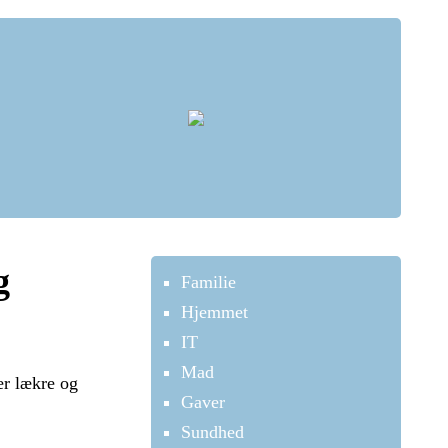
g
Familie
Hjemmet
IT
Mad
er lækre og
Gaver
Sundhed