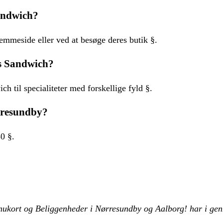
Sandwich?
emmeside eller ved at besøge deres butik §.
as Sandwich?
h til specialiteter med forskellige fyld §.
rresundby?
0 §.
nukort og Beliggenheder i Nørresundby og Aalborg! har i gen