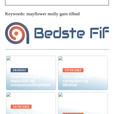
Keywords: mayflower molly garn tilbud
ERHVERV
17/10/2022
Overvågning af
Spar penge på
kapacitet og
vandpiber og
ressourceudnyttelse
tilbehør
15/10/2022
Det bør du overveje