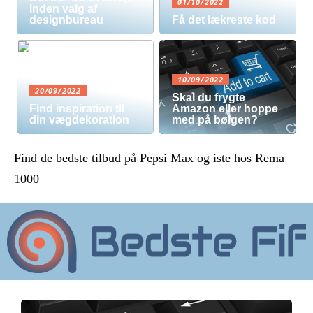
01/10/2022
inden valg af
designbureau
Få det lækreste kød
10/09/2022
20/09/2022
Skal du frygte
Find inspiration til
Amazon eller hoppe
din vægdekoration
med på bølgen?
Find de bedste tilbud på Pepsi Max og iste hos Rema
1000