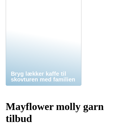
Bryg lækker kaffe til
skovturen med familien
Mayflower molly garn
tilbud