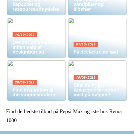
kapacitet og
vandpiber og
ressourceudnyttelse
tilbehør
15/10/2022
Det bør du overveje
01/10/2022
inden valg af
designbureau
Få det lækreste kød
10/09/2022
20/09/2022
Skal du frygte
Find inspiration til
Amazon eller hoppe
din vægdekoration
med på bølgen?
Find de bedste tilbud på Pepsi Max og iste hos Rema
1000