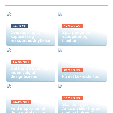
ERHVERV
17/10/2022
Overvågning af
Spar penge på
kapacitet og
vandpiber og
ressourceudnyttelse
tilbehør
15/10/2022
Det bør du overveje
01/10/2022
inden valg af
designbureau
Få det lækreste kød
10/09/2022
20/09/2022
Skal du frygte
Find inspiration til
Amazon eller hoppe
din vægdekoration
med på bølgen?