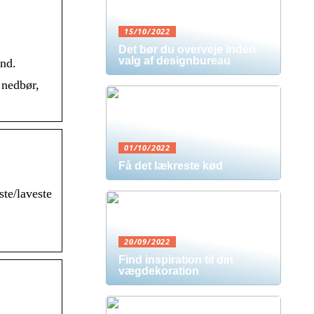
15/10/2022
Det bør du overveje inden
valg af designbureau
nd.
 nedbør,
01/10/2022
Få det lækreste kød
te/laveste
20/09/2022
Find inspiration til din
vægdekoration