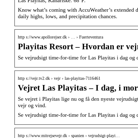
Las Playitas, Kanariske. 68°F.
Know what’s coming with AccuWeather’s extended dail
daily highs, lows, and precipitation chances.
http s://www.apollorejser.dk › … › Fuerteventura
Playitas Resort – Hvordan er vej
Se vejrudsigt time-for-time for Las Playitas i dag o
http s://vejr.tv2.dk › vejr › las-playitas-7116461
Vejret Las Playitas – I dag, i mo
Se vejret i Playitas lige nu og få den nyeste vejrudsi
vejr og vind.
Se vejrudsigt time-for-time for Las Playitas i dag o
http s://www.mitrejsevejr.dk › spanien › vejrudsigt-playi…