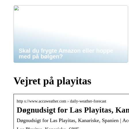
Skal du frygte Amazon eller hoppe
med på bølgen?
Vejret på playitas
http s://www.accuweather.com › daily-weather-forecast
Døgnudsigt for Las Playitas, Ka
Døgnudsigt for Las Playitas, Kanariske, Spanien | A