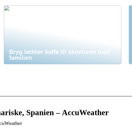
Bryg lækker kaffe til skovturen med
familien
nariske, Spanien – AccuWeather
ccuWeather