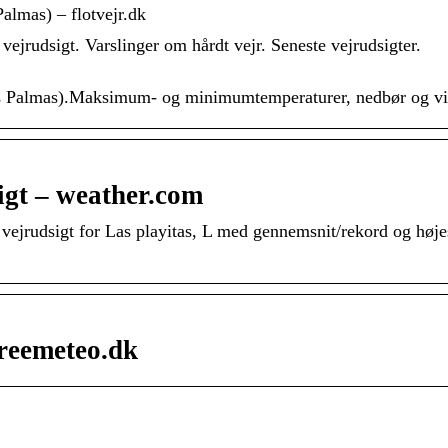
Palmas) – flotvejr.dk
 vejrudsigt. Varslinger om hårdt vejr. Seneste vejrudsigter.
 Las Palmas).Maksimum- og minimumtemperaturer, nedbør og vi
igt – weather.com
ejrudsigt for Las playitas, L med gennemsnit/rekord og højes
freemeteo.dk