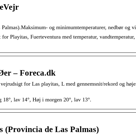
seVejr
 Las Palmas).Maksimum- og minimumtemperaturer, nedbør og vi
gt for Playitas, Fuerteventura med temperatur, vandtemperatur,
 Øer – Foreca.dk
ejrudsigt for Las playitas, L med gennemsnit/rekord og højes
g 18°, lav 14°, Høj i morgen 20°, lav 13°.
as (Provincia de Las Palmas)