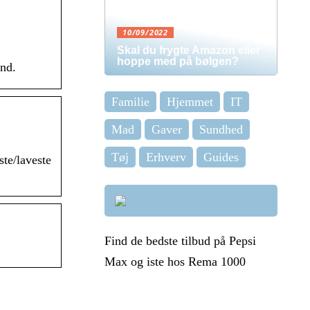
10/09/2022
Skal du frygte Amazon eller
hoppe med på bølgen?
nd.
Familie
Hjemmet
IT
Mad
Gaver
Sundhed
Tøj
Erhverv
Guides
te/laveste
Find de bedste tilbud på Pepsi
Max og iste hos Rema 1000