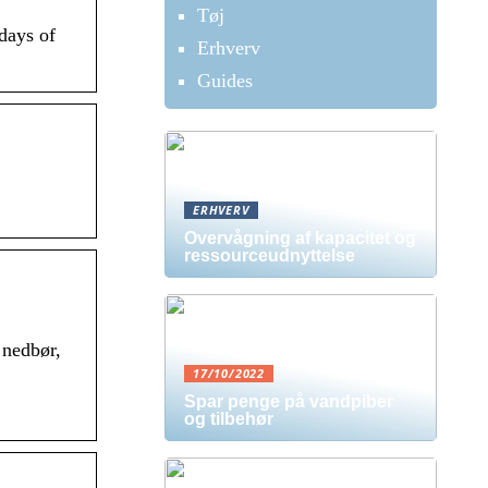
Tøj
days of
Erhverv
Guides
ERHVERV
Overvågning af kapacitet og
ressourceudnyttelse
 nedbør,
17/10/2022
Spar penge på vandpiber
og tilbehør