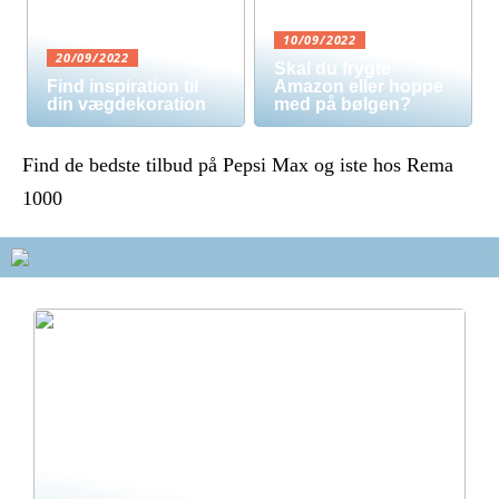
10/09/2022
20/09/2022
Skal du frygte
Find inspiration til
Amazon eller hoppe
din vægdekoration
med på bølgen?
Find de bedste tilbud på Pepsi Max og iste hos Rema
1000