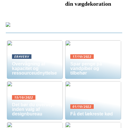
din vægdekoration
ERHVERV
17/10/2022
Overvågning af
Spar penge på
kapacitet og
vandpiber og
ressourceudnyttelse
tilbehør
15/10/2022
Det bør du overveje
01/10/2022
inden valg af
designbureau
Få det lækreste kød