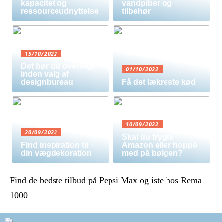
kapacitet og
vandpiber og
ressourceudnyttelse
tilbehør
15/10/2022
Det bør du overveje
01/10/2022
inden valg af
designbureau
Få det lækreste kød
10/09/2022
20/09/2022
Skal du frygte
Find inspiration til
Amazon eller hoppe
din vægdekoration
med på bølgen?
Find de bedste tilbud på Pepsi Max og iste hos Rema
1000