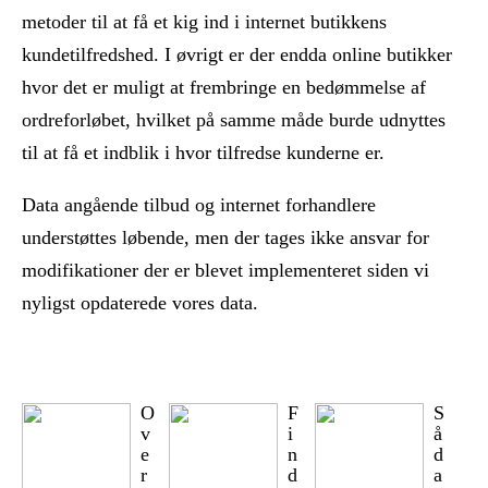
metoder til at få et kig ind i internet butikkens
kundetilfredshed. I øvrigt er der endda online butikker
hvor det er muligt at frembringe en bedømmelse af
ordreforløbet, hvilket på samme måde burde udnyttes
til at få et indblik i hvor tilfredse kunderne er.
Data angående tilbud og internet forhandlere
understøttes løbende, men der tages ikke ansvar for
modifikationer der er blevet implementeret siden vi
nyligst opdaterede vores data.
O
F
S
v
i
å
e
n
d
r
d
a