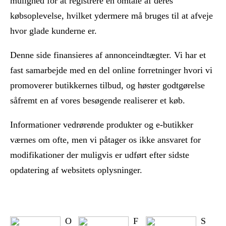
mulighed for at registrere en omtale af deres
købsoplevelse, hvilket ydermere må bruges til at afveje
hvor glade kunderne er.
Denne side finansieres af annonceindtægter. Vi har et
fast samarbejde med en del online forretninger hvori vi
promoverer butikkernes tilbud, og høster godtgørelse
såfremt en af vores besøgende realiserer et køb.
Informationer vedrørende produkter og e-butikker
værnes om ofte, men vi påtager os ikke ansvaret for
modifikationer der muligvis er udført efter sidste
opdatering af websitets oplysninger.
O
F
S