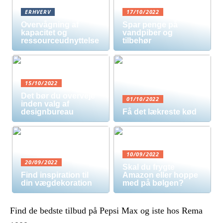
ERHVERV
17/10/2022
Overvågning af
Spar penge på
kapacitet og
vandpiber og
ressourceudnyttelse
tilbehør
15/10/2022
Det bør du overveje
01/10/2022
inden valg af
designbureau
Få det lækreste kød
10/09/2022
20/09/2022
Skal du frygte
Find inspiration til
Amazon eller hoppe
din vægdekoration
med på bølgen?
Find de bedste tilbud på Pepsi Max og iste hos Rema